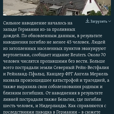
ПРИСОЕДИНЯЙТЕСЬ!
ПОБЕДИТЕЛЕЙ НЕ СУДЯТ?
КРЫМ.НЕПОКОРЕННЫЙ
Auto
0:14
1:12
Загрузить
Сильное наводнение началось на
ELIFBE
240p
западе Германии из-за проливных
УКРАИНСКАЯ ПРОБЛЕМА КРЫМА
дождей. По обновленным данным, в результате
360p
Все сайты RFE/RL
Auto
240p
360p
480p
наводнения погибло не менее 45 человек. Людей
480p
из затопленных населенных пунктов эвакуируют
720p
1080p
вертолетами, сообщает издание Reuters. Около 70
720p
человек числятся пропавшими без вести. Больше
1080p
всего пострадали земли Северный Рейн-Вестфалия
и Рейнланд-Пфальц. Канцлер ФРГ Ангела Меркель
назвала произошедшее катастрофой и трагедией, а
также выразила свои соболезнования родным и
близким погибших. От наводнения в результате
ливней пострадали также Бельгия, где погибли
шесть человек, и Нидерланды. Как справляются с
последствиями паводка в Германии – в сюжете