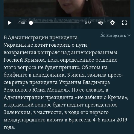
ПРИСОЕДИНЯЙТЕСЬ!
ПОБЕДИТЕЛЕЙ НЕ СУДЯТ?
КРЫМ.НЕПОКОРЕННЫЙ
0:00
0:38
ELIFBE
Загрузить
В Администрации президента
УКРАИНСКАЯ ПРОБЛЕМА КРЫМА
Украины не хотят говорить о пути
Все сайты RFE/RL
возвращения контроля над аннексированным
Россией Крымом, пока определенное решение
этого вопроса не будет принято. Об этом на
брифинге в понедельник, 3 июня, заявила пресс-
секретарь президента Украины Владимира
Зеленского Юлия Мендель. По ее словам, в
Администрации президента «не забыли о Крыме»,
и крымский вопрос будет поднят президентом
Зеленским, в частности, в ходе его первого
международного визита в Брюссель 4-5 июня 2019
года.