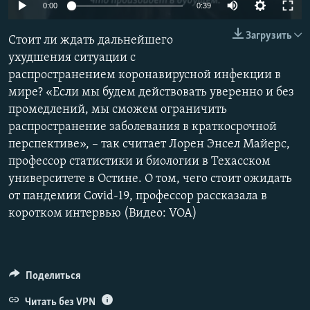
Auto
0:00
0:39
ПРИСОЕДИНЯЙТЕСЬ!
ПОБЕДИТЕЛЕЙ НЕ СУДЯТ?
270p
Загрузить
КРЫМ.НЕПОКОРЕННЫЙ
Стоит ли ждать дальнейшего
360p
ухудшения ситуации с
ELIFBE
распространением коронавирусной инфекции в
404p
Auto
270p
360p
404p
УКРАИНСКАЯ ПРОБЛЕМА КРЫМА
мире? «Если мы будем действовать уверенно и без
1080p
Все сайты RFE/RL
промедлений, мы сможем ограничить
1080p
распространение заболевания в краткосрочной
перспективе», – так считает Лорен Энсел Майерс,
профессор статистики и биологии в Техасском
университете в Остине. О том, чего стоит ожидать
от пандемии Covid-19, профессор рассказала в
коротком интервью (Видео: VOA)
Поделиться
Читать без VPN