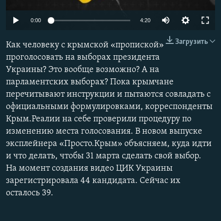
ПРИСОЕДИНЯЙТЕСЬ!
ПОБЕДИТЕЛЕЙ НЕ СУДЯТ?
0:00
4:20
КРЫМ.НЕПОКОРЕННЫЙ
Загрузить
Как человеку с крымской «пропиской»
ELIFBE
проголосовать на выборах президента
УКРАИНСКАЯ ПРОБЛЕМА КРЫМА
Украины? Это вообще возможно? А на
Все сайты RFE/RL
парламентских выборах? Пока крымчане
перечитывают инструкции и пытаются совладать с
официальными формулировками, корреспонденты
Крым.Реалии на себе проверили процедуру по
изменению места голосования. В новом выпуске
эксплейнера «Просто.Крым» объясняем, куда идти
и что делать, чтобы 31 марта сделать свой выбор. ⠀
На момент создания видео ЦИК Украины
зарегистрировала 44 кандидата. Сейчас их
осталось 39.