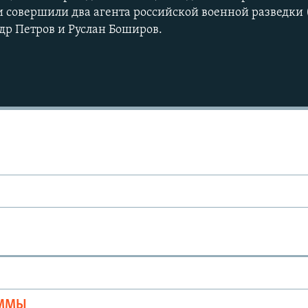
совершили два агента российской военной разведки 
р Петров и Руслан Боширов.
Ы
АММЫ