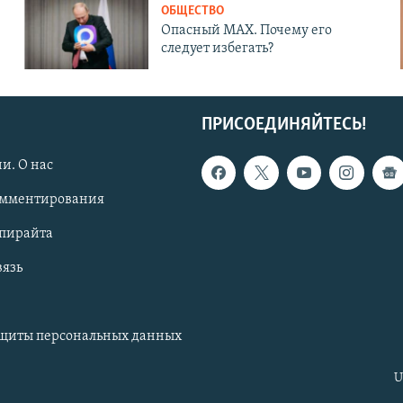
ОБЩЕСТВО
Опасный MAX. Почему его
следует избегать?
ПРИСОЕДИНЯЙТЕСЬ!
и. О нас
омментирования
опирайта
вязь
ащиты персональных данных
U