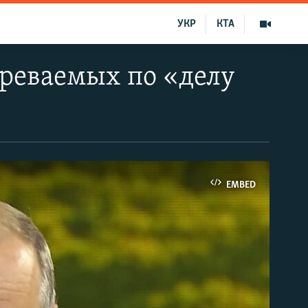
УКР
КТА
зреваемых по «делу
EMBED