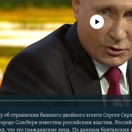
No media source currently avail
у об отравлении бывшего двойного агента Сергея Скри
городе Солсбери известны российским властям. Росси
л, что это гражданские лица. По данным британских 