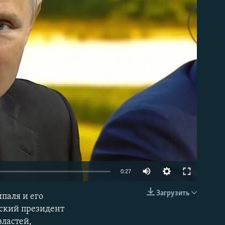
able
0:27
Загрузить
паля и его
EMBED
йский президент
властей,