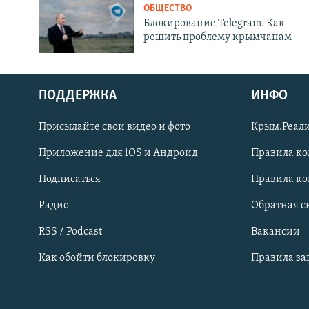
ОБЩЕСТВО
Блокирование Telegram. Как
решить проблему крымчанам
ПОДДЕРЖКА
ИНФО
Українською
Присылайте свои видео и фото
Крым.Реали
Qırımtatar
Приложение для iOS и Андроид
Правила к
Подписаться
Правила к
ПРИСОЕДИНЯЙТЕСЬ!
Радио
Обратная с
RSS / Podcast
Вакансии
Как обойти блокировку
Правила з
Все сайты RFE/RL