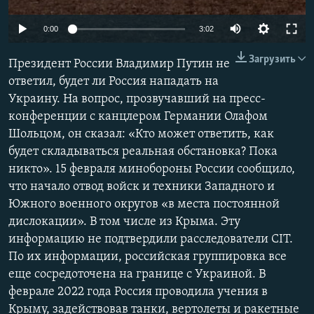
ПРИСОЕДИНЯЙТЕСЬ!
ПОБЕДИТЕЛЕЙ НЕ СУДЯТ?
Auto
0:00
3:02
КРЫМ.НЕПОКОРЕННЫЙ
240p
Загрузить
Президент России Владимир Путин не
ELIFBE
360p
ответил, будет ли Россия нападать на
УКРАИНСКАЯ ПРОБЛЕМА КРЫМА
Украину. На вопрос, прозвучавший на пресс-
480p
Все сайты RFE/RL
Auto
240p
360p
480p
конференции с канцлером Германии Олафом
720p
Шольцом, он сказал: «Кто может ответить, как
720p
1080p
1080p
будет складываться реальная обстановка? Пока
никто». 15 февраля минобороны России сообщило,
что начало отвод войск и техники Западного и
Южного военного округов «в места постоянной
дислокации». В том числе из Крыма. Эту
информацию не подтвердили расследователи CIT.
По их информации, российская группировка все
еще сосредоточена на границе с Украиной. В
феврале 2022 года Россия проводила учения в
Крыму, задействовав танки, вертолеты и ракетные