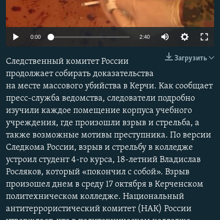
ПРИСОЕДИНЯЙТЕСЬ!
ПОБЕДИТЕЛЕЙ НЕ СУДЯТ?
КРЫМ.НЕПОКОРЕННЫЙ
0:00
2:40
ELIFBE
Загрузить
Следственный комитет России
УКРАИНСКАЯ ПРОБЛЕМА КРЫМА
продолжает собирать доказательства
Все сайты RFE/RL
на месте массового убийства в Керчи. Как сообщает
пресс-служба ведомства, следователи подробно
изучили каждое помещение корпуса учебного
учреждения, где произошли взрыв и стрельба, а
также возможные мотивы преступника. По версии
Следкома России, взрыв и стрельбу в колледже
устроил студент 4-го курса, 18-летний Владислав
Росляков, который «покончил с собой». Взрыв
произошел днем в среду 17 октября в Керченском
политехническом колледже. Национальный
антитеррористический комитет (НАК) России