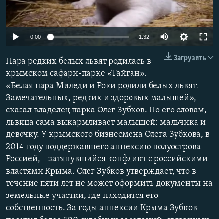
ПРИСОЕДИНЯЙТЕСЬ!
ПОБЕДИТЕЛЕЙ НЕ СУДЯТ?
КРЫМ.НЕПОКОРЕННЫЙ
0:00
1:32
ELIFBE
Загрузить
Пара редких белых львят родилась в
УКРАИНСКАЯ ПРОБЛЕМА КРЫМА
крымском сафари-парке «Тайган».
Все сайты RFE/RL
«Белая пара Миледи и Роки родили белых львят.
Замечательных, редких и здоровых малышей», –
сказал владелец парка Олег Зубков. По его словам,
львица сама выкармливает малышей: мальчика и
девочку. У крымского бизнесмена Олега Зубкова, в
2014 году поддержавшего аннексию полуострова
Россией, – затянувшийся конфликт с российскими
властями Крыма. Олег Зубков утверждает, что в
течение пяти лет не может оформить документы на
земельные участки, где находится его
собственность. За годы аннексии Крыма Зубков