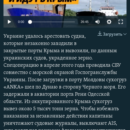
ПРИСОЕДИНЯЙТЕСЬ!
ПОБЕДИТЕЛЕЙ НЕ СУДЯТ?
КРЫМ.НЕПОКОРЕННЫЙ
Auto
0:00
26:45
ELIFBE
240p
Загрузить
Украине удалось арестовать судна,
УКРАИНСКАЯ ПРОБЛЕМА КРЫМА
360p
которые незаконно заходили в
Все сайты RFE/RL
закрытые порты Крыма и вывозили, по данным
480p
Auto
240p
360p
480p
украинских судов, украденное зерно.
720p
Спецоперацию в апреле этого года проводила СБУ
720p
1080p
1080p
совместно с морской охраной Госпогранслужбы
Украины. После загрузки в порту Молдовы сухогруз
«ANKA» шел по Дунаю в сторону Черного моря. Его
задержали в акватории порта Рени Одесской
области. Из оккупированного Крыма сухогруз
вывез около 5 тысяч тонн зерна. Чтобы избежать
наказания за незаконные действия капитаны
уничтожают судовые журналы, выключают AIS,