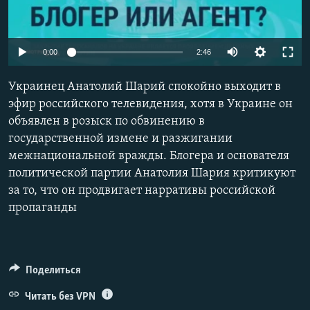
ПРИСОЕДИНЯЙТЕСЬ!
ПОБЕДИТЕЛЕЙ НЕ СУДЯТ?
КРЫМ.НЕПОКОРЕННЫЙ
Auto
0:00
2:46
ELIFBE
240p
Украинец Анатолий Шарий спокойно выходит в
УКРАИНСКАЯ ПРОБЛЕМА КРЫМА
360p
эфир российского телевидения, хотя в Украине он
Все сайты RFE/RL
объявлен в розыск по обвинению в
480p
Auto
240p
360p
480p
государственной измене и разжигании
720p
межнациональной вражды. Блогера и основателя
720p
1080p
1080p
политической партии Анатолия Шария критикуют
за то, что он продвигает нарративы российской
пропаганды
Поделиться
Читать без VPN