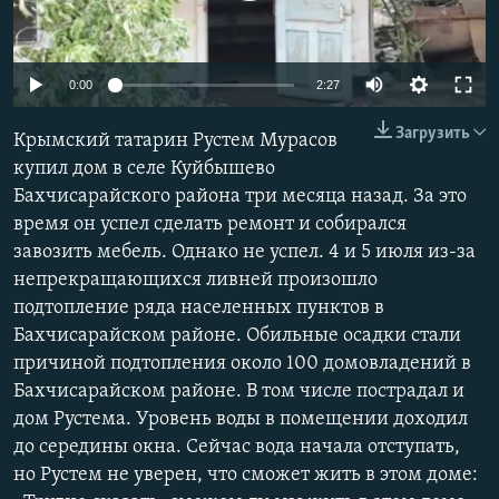
ПРИСОЕДИНЯЙТЕСЬ!
ПОБЕДИТЕЛЕЙ НЕ СУДЯТ?
КРЫМ.НЕПОКОРЕННЫЙ
Auto
0:00
2:27
ELIFBE
240p
Загрузить
Крымский татарин Рустем Мурасов
УКРАИНСКАЯ ПРОБЛЕМА КРЫМА
360p
купил дом в селе Куйбышево
Все сайты RFE/RL
Бахчисарайского района три месяца назад. За это
480p
Auto
240p
360p
480p
время он успел сделать ремонт и собирался
720p
завозить мебель. Однако не успел. 4 и 5 июля из-за
720p
1080p
1080p
непрекращающихся ливней произошло
подтопление ряда населенных пунктов в
Бахчисарайском районе. Обильные осадки стали
причиной подтопления около 100 домовладений в
Бахчисарайском районе. В том числе пострадал и
дом Рустема. Уровень воды в помещении доходил
до середины окна. Сейчас вода начала отступать,
но Рустем не уверен, что сможет жить в этом доме: