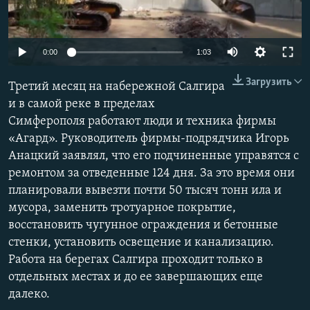
ПРИСОЕДИНЯЙТЕСЬ!
ПОБЕДИТЕЛЕЙ НЕ СУДЯТ?
КРЫМ.НЕПОКОРЕННЫЙ
0:00
1:03
ELIFBE
Загрузить
Третий месяц на набережной Салгира
УКРАИНСКАЯ ПРОБЛЕМА КРЫМА
и в самой реке в пределах
Все сайты RFE/RL
Симферополя работают люди и техника фирмы
«Агард». Руководитель фирмы-подрядчика Игорь
Анацкий заявлял, что его подчиненные управятся с
ремонтом за отведенные 124 дня. За это время они
планировали вывезти почти 50 тысяч тонн ила и
мусора, заменить тротуарное покрытие,
восстановить чугунное ограждения и бетонные
стенки, установить освещение и канализацию.
Работа на берегах Салгира проходит только в
отдельных местах и до ее завершающих еще
далеко.