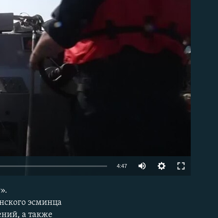
able
4:47
».
EMBED
нского эсминца
ений, а также