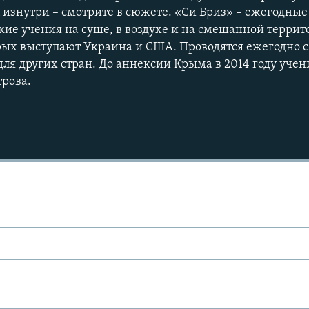
 изнутри – смотрите в сюжете. «Си Бриз» – ежегодные
е учения на суше, в воздухе и на смешанной террит
ых выступают Украина и США. Проводятся ежегодно с 
ля других стран. До аннексии Крыма в 2014 году учен
трова.