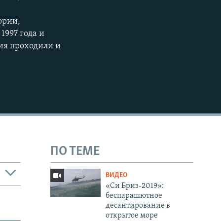
ории,
1997 года и
ия проходили и
ПО ТЕМЕ
ВИДЕО
«Си Бриз-2019»:
беспарашютное
десантирование в
открытое море