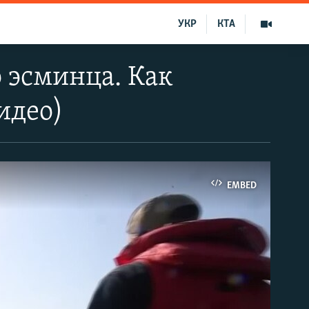
УКР
КТА
 эсминца. Как
идео)
EMBED