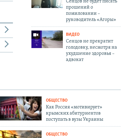
Сенцов не будет писать
прошений о
помиловании –
руководитель «Агоры»
ВИДЕО
Сенцов не прекратит
голодовку, несмотря на
ухудшение здоровья –
адвокат
ОБЩЕСТВО
Как Россия «мотивирует»
крымских абитуриентов
поступать в вузы Украины
ОБЩЕСТВО