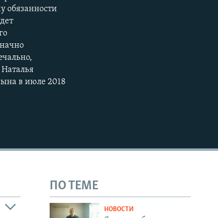
у обязанности
удет
го
значно
ечально,
 Наталья
сына в июле 2018
ПО ТЕМЕ
НОВОСТИ