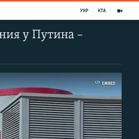
УКР
КТА
ния у Путина –
EMBED