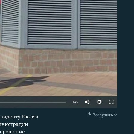
able
0:45
Загрузить
езиденту России
EMBED
министрации
о прошение