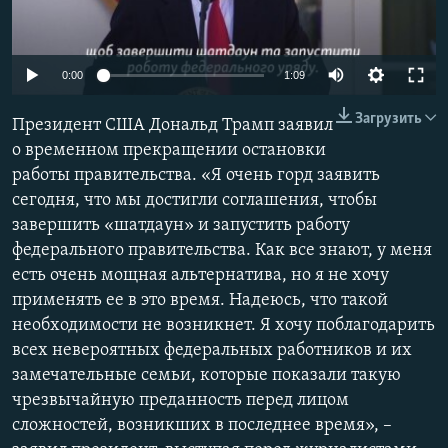
ПРИСОЕДИНЯЙТЕСЬ!
ПОБЕДИТЕЛЕЙ НЕ СУДЯТ?
КРЫМ.НЕПОКОРЕННЫЙ
0:00
1:09
ELIFBE
Загрузить
Президент США Дональд Трамп заявил
УКРАИНСКАЯ ПРОБЛЕМА КРЫМА
о временном прекращении остановки
Все сайты RFE/RL
работы правительства. «Я очень горд заявить
сегодня, что мы достигли соглашения, чтобы
завершить «шатдаун» и запустить работу
федерального правительства. Как все знают, у меня
есть очень мощная альтернатива, но я не хочу
применять ее в это время. Надеюсь, что такой
необходимости не возникнет. Я хочу поблагодарить
всех невероятных федеральных работников и их
замечательные семьи, которые показали такую ​​
чрезвычайную преданность перед лицом
сложностей, возникших в последнее время», –