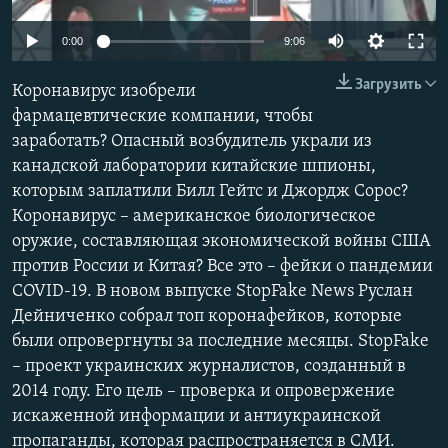
ПРИСОЕДИНЯЙТЕСЬ!
ПОБЕДИТЕЛЕЙ НЕ СУДЯТ?
Auto
0:00
9:06
КРЫМ.НЕПОКОРЕННЫЙ
240p
Загрузить
Коронавирус изобрели
ELIFBE
360p
фармацевтические компании, чтобы
УКРАИНСКАЯ ПРОБЛЕМА КРЫМА
заработать? Опасный возбудитель украли из
480p
Все сайты RFE/RL
Auto
240p
360p
480p
канадской лаборатории китайские шпионы,
720p
которым заплатили Билл Гейтс и Джордж Сорос?
720p
1080p
1080p
Коронавирус – американское биологическое
оружие, составляющая экономической войны США
против России и Китая? Все это – фейки о пандемии
COVID-19. В новом выпуске StopFake News Руслан
Дейниченко собрал топ коронафейков, которые
были опровергнуты за последние месяцы. StopFake
– проект украинских журналистов, созданный в
2014 году. Его цель – проверка и опровержение
искаженной информации и антиукраинской
пропаганды, которая распространяется в СМИ.