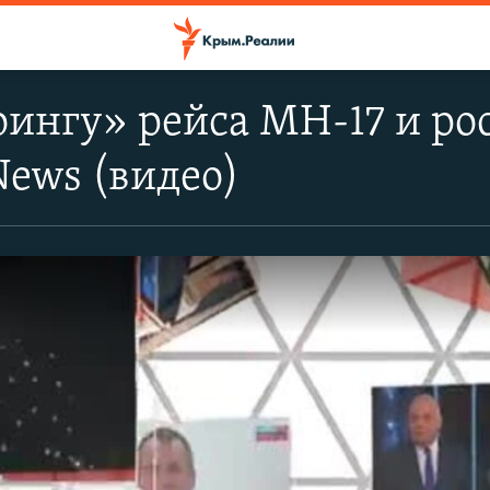
оингу» рейса MH-17 и ро
News (видео)