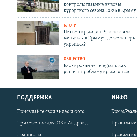
контроль: главные вызовы
курортного сезона-2026 в Крыму
БЛОГИ
Письма крымчан. Что-то стало
меняться в Крыму: где же теперь
укрыться?
ОБЩЕСТВО
Блокирование Telegram. Как
решить проблему крымчанам
ПОДДЕРЖКА
ИНФО
Українською
Присылайте свои видео и фото
Крым.Реали
Qırımtatar
Приложение для iOS и Андроид
Правила к
Подписаться
Правила к