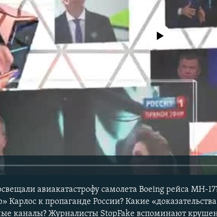
No media source currently avail
свещали авиакатастрофу самолета Boeing рейса МН-17
» Карлос к пропаганде России? Какие «доказательства
ные каналы? Журналисты StopFake вспоминают крушен