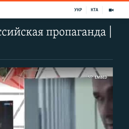
УКР
КТА
ссийская пропаганда |
EMBED