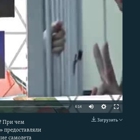
able
Auto
6:14
270p
Загрузить
? При чем
EMBED
360p
» предоставляли
ие самолета
404p