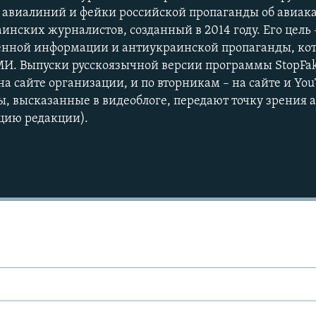
авиалиний и фейки российской пропаганды об авиака
аинских журналистов, созданный в 2014 году. Его цель 
нной информации и антиукраинской пропаганды, ко
СМИ. Выпуски русскоязычной версии программы StopF
на сайте организации, и по вторникам – на сайте и Yo
ы, высказанные в видеоблоге, передают точку зрения а
цию редакции).
Auto
270p
360p
1080p