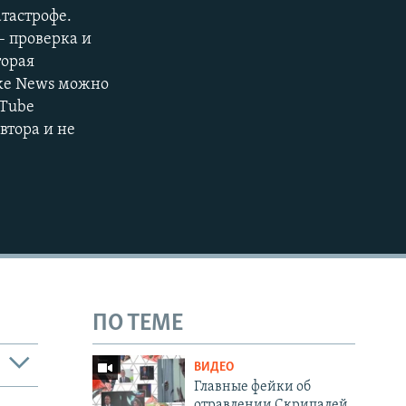
тастрофе.
1080p
– проверка и
торая
ake News можно
uTube
втора и не
404p
ПО ТЕМЕ
ВИДЕО
Главные фейки об
отравлении Скрипалей