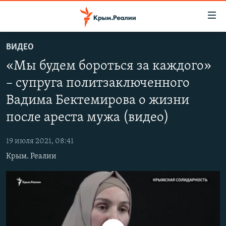
Доступность
ссылки
Вернуться
ВИДЕО
к
НОВОСТИ
«Мы будем бороться за каждого»
основному
СПЕЦПРОЕКТЫ
содержанию
– супруга политзаключенного
ВОДА
Вернутся
ГРУЗ 200
Вадима Бектемирова о жизни
к
ИСТОРИЯ
КАРТА ВОЕННЫХ ОБЪЕКТОВ КРЫМА
главной
после ареста мужа (видео)
ЕЩЕ
11 ЛЕТ ОККУПАЦИИ КРЫМА. 11 ИСТОРИЙ СОПРОТИВЛЕНИЯ
навигации
Вернутся
19 июля 2021, 08:41
РАДІО СВОБОДА
ИНТЕРАКТИВ
к
Крым. Реалии
КАК ОБОЙТИ БЛОКИРОВКУ
ИНФОГРАФИКА
поиску
ТЕЛЕПРОЕКТ КРЫМ.РЕАЛИИ
Українською
СОВЕТЫ ПРАВОЗАЩИТНИКОВ
Qırımtatar
ПРОПАВШИЕ БЕЗ ВЕСТИ