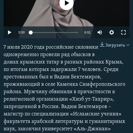
No media source currently available
ПРИСОЕДИНЯЙТЕСЬ!
ПОБЕДИТЕЛЕЙ НЕ СУДЯТ?
КРЫМ.НЕПОКОРЕННЫЙ
ELIFBE
Auto
0:00
6:01
УКРАИНСКАЯ ПРОБЛЕМА КРЫМА
240p
Все сайты RFE/RL
Загрузить
7 июля 2020 года российские силовики
360p
одновременно провели ряд обысков в
домах крымских татар в разных районах Крыма,
480p
Auto
240p
360p
480p
по итогам которых задержали 7 человек. Среди
720p
арестованных был и Вадим Бектемиров,
720p
1080p
1080p
проживающий в селе Каменка Симферопольского
района. Мужчину обвинили в причастности к
религиозной организации «Хизб ут-Тахрир»,
запрещенной в России. Вадим Бектемиров –
магистр по специализации «Исламские учения»
факультета арабской литературы и гуманитарных
наук, закончил университет «Аль-Джинан»