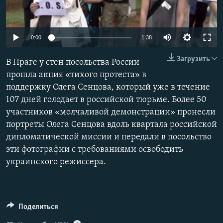
ПРИСОЕДИНЯЙТЕСЬ!
ПОБЕДИТЕЛЕЙ НЕ СУДЯТ?
КРЫМ.НЕПОКОРЕННЫЙ
0:00
1:38
ELIFBE
Загрузить
В Праге у стен посольства России
УКРАИНСКАЯ ПРОБЛЕМА КРЫМА
прошла акция «тихого протеста» в
Все сайты RFE/RL
поддержку Олега Сенцова, который уже в течение
107 дней голодает в российской тюрьме. Более 50
участников «молчаливой демонстрации» пронесли
портреты Олега Сенцова вдоль квартала российской
дипломатической миссии и передали в посольство
эти фотографии с требованиями освободить
украинского режиссера.
Поделиться