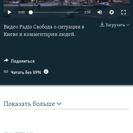
ПРИСОЕДИНЯЙТЕСЬ!
ПОБЕДИТЕЛЕЙ НЕ СУДЯТ?
Auto
0:00
2:16
КРЫМ.НЕПОКОРЕННЫЙ
240p
Загрузить
Видео Радіо Свобода о ситуации в
ELIFBE
360p
Киеве и комментарии людей.
УКРАИНСКАЯ ПРОБЛЕМА КРЫМА
480p
Все сайты RFE/RL
Auto
240p
360p
480p
720p
720p
1080p
Поделиться
1080p
Читать без VPN
Показать больше