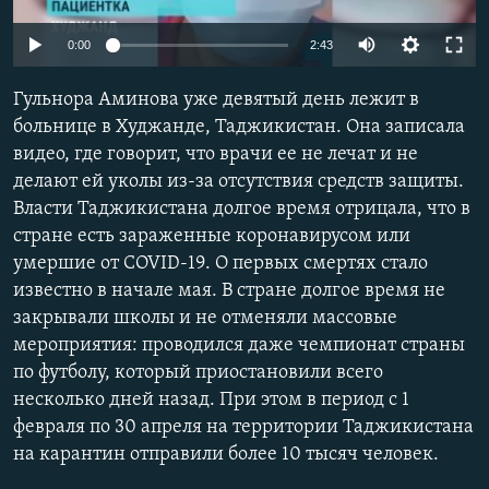
ПРИСОЕДИНЯЙТЕСЬ!
ПОБЕДИТЕЛЕЙ НЕ СУДЯТ?
Auto
0:00
2:43
КРЫМ.НЕПОКОРЕННЫЙ
270p
Гульнора Аминова уже девятый день лежит в
ELIFBE
360p
больнице в Худжанде, Таджикистан. Она записала
УКРАИНСКАЯ ПРОБЛЕМА КРЫМА
видео, где говорит, что врачи ее не лечат и не
404p
Все сайты RFE/RL
Auto
270p
360p
404p
делают ей уколы из-за отсутствия средств защиты.
1080p
Власти Таджикистана долгое время отрицала, что в
1080p
стране есть зараженные коронавирусом или
умершие от COVID-19. О первых смертях стало
известно в начале мая. В стране долгое время не
закрывали школы и не отменяли массовые
мероприятия: проводился даже чемпионат страны
по футболу, который приостановили всего
несколько дней назад. При этом в период с 1
февраля по 30 апреля на территории Таджикистана
на карантин отправили более 10 тысяч человек.