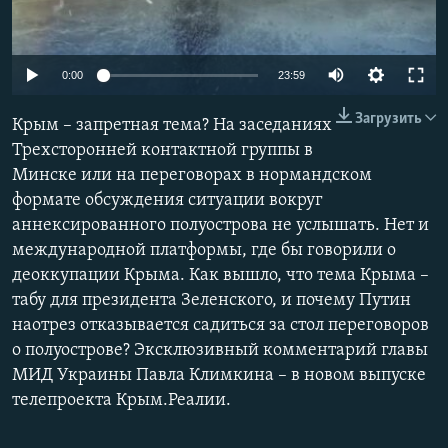
ПРИСОЕДИНЯЙТЕСЬ!
ПОБЕДИТЕЛЕЙ НЕ СУДЯТ?
КРЫМ.НЕПОКОРЕННЫЙ
0:00
23:59
ELIFBE
Загрузить
Крым – запретная тема? На заседаниях
УКРАИНСКАЯ ПРОБЛЕМА КРЫМА
Трехсторонней контактной группы в
Все сайты RFE/RL
Минске или на переговорах в нормандском
формате обсуждения ситуации вокруг
аннексированного полуострова не услышать. Нет и
международной платформы, где бы говорили о
деоккупации Крыма. Как вышло, что тема Крыма –
табу для президента Зеленского, и почему Путин
наотрез отказывается садиться за стол переговоров
о полуострове? Эксклюзивный комментарий главы
МИД Украины Павла Климкина – в новом выпуске
телепроекта Крым.Реалии.