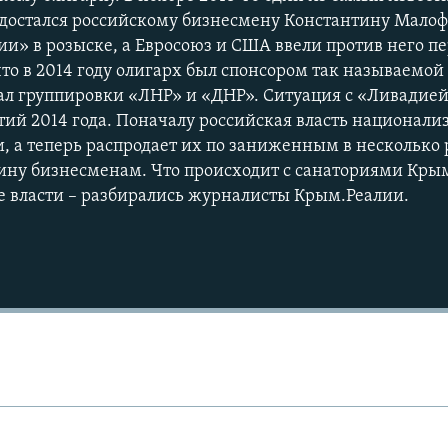
достался российскому бизнесмену Константину Малоф
и» в розыске, а Евросоюз и США ввели против него п
 что в 2014 году олигарх был спонсором так называемо
л группировки «ЛНР» и «ДНР». Ситуация с «Ливадией
тий 2014 года. Поначалу российская власть национали
, а теперь распродает их по заниженным в несколько 
у бизнесменам. Что происходит с санаториями Крыма
 власти – разбирались журналисты Крым.Реалии.