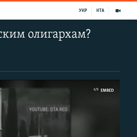
УКР
КТА
ским олигархам?
EMBED