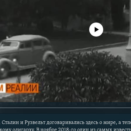
No media source currently avail
, Сталин и Рузвельт договаривались здесь о мире, а теп
ому олигарху. В ноябре 2018-го один из самых извест