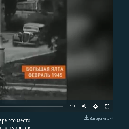
able
7:01
Загрузить
ерь это место
EMBED
ных курортов