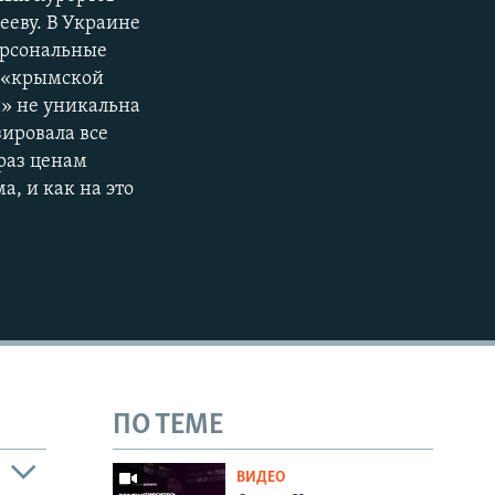
ееву. В Украине
ерсональные
й «крымской
» не уникальна
зировала все
раз ценам
, и как на это
ПО ТЕМЕ
ВИДЕО