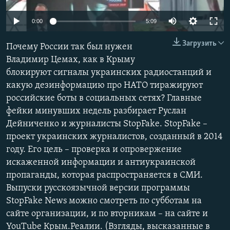
ПРИСОЕДИНЯЙТЕСЬ!
ПОБЕДИТЕЛЕЙ НЕ СУДЯТ?
0:00
5:09
КРЫМ.НЕПОКОРЕННЫЙ
Загрузить
Почему России так был нужен
ELIFBE
Владимир Цемах, как в Крыму
УКРАИНСКАЯ ПРОБЛЕМА КРЫМА
блокируют сигналы украинских радиостанций и
Все сайты RFE/RL
какую дезинформацию про НАТО тиражируют
российские боты в социальных сетях? Главные
фейки минувших недель разбирает Руслан
Дейниченко и журналисты StopFake. StopFake –
проект украинских журналистов, созданный в 2014
году. Его цель – проверка и опровержение
искаженной информации и антиукраинской
пропаганды, которая распространяется в СМИ.
Выпуски русскоязычной версии программы
StopFake News можно смотреть по субботам на
сайте организации, и по вторникам – на сайте и
YouTube Крым.Реалии. (Взгляды, высказанные в