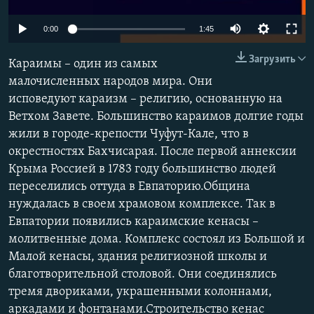
ПРИСОЕДИНЯЙТЕСЬ!
ПОБЕДИТЕЛЕЙ НЕ СУДЯТ?
0:00
1:45
КРЫМ.НЕПОКОРЕННЫЙ
Загрузить
Караимы – один из самых
ELIFBE
малочисленных народов мира. Они
УКРАИНСКАЯ ПРОБЛЕМА КРЫМА
исповедуют караизм – религию, основанную на
Все сайты RFE/RL
Ветхом Завете. Большинство караимов долгие годы
жили в городе-крепости Чуфут-Кале, что в
окрестностях Бахчисарая. После первой аннексии
Крыма Россией в 1783 году большинство людей
переселились оттуда в Евпаторию.Община
нуждалась в своем храмовом комплексе. Так в
Евпатории появились караимские кенасы –
молитвенные дома. Комплекс состоял из Большой и
Малой кенасы, здания религиозной школы и
благотворительной столовой. Они соединялись
тремя двориками, украшенными колоннами,
аркадами и фонтанами.Строительство кенас