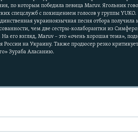
ния, по которым победила певица Maruv. Ягольник гов
ких спецслужб с похищением голосов у группы YUKO.
то единственная украиноязычная песня отбора получила
сованности, чем две сестры-колаборантки из Симфероп
На его взгляд, Maruv – это «очень хорошая тема», под
 России на Украину. Также продюсер резко критикует
го» Зураба Аласанию.