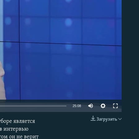
able
25:08
Загрузить
боре является
EMBED
 в интервью
том он не верит