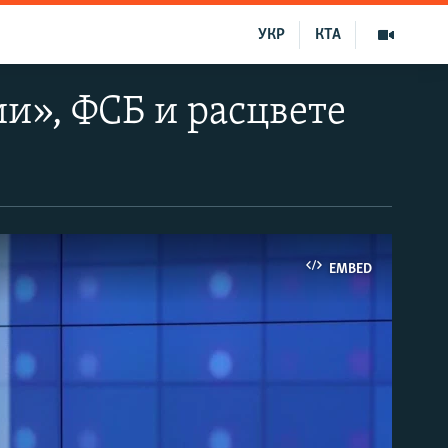
УКР
КТА
и», ФСБ и расцвете
EMBED