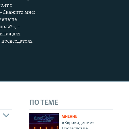
орит о
 «Скажите мне:
 меньше
оля?», –
нятая для
 председателя
ПО ТЕМЕ
МНЕНИЕ
«Евровидение».
Послесловие