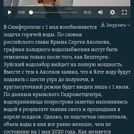
ПРИСОЕДИНЯЙТЕСЬ!
ПОБЕДИТЕЛЕЙ НЕ СУДЯТ?
Auto
0:00
18:11
КРЫМ.НЕПОКОРЕННЫЙ
240p
Загрузить
В Симферополе с 1 мая возобновляется
ELIFBE
360p
подача горячей воды. По словам
УКРАИНСКАЯ ПРОБЛЕМА КРЫМА
российского главы Крыма Сергея Аксенова,
480p
Все сайты RFE/RL
Auto
240p
360p
480p
графики холодного водоснабжения могут быть
720p
отменены только после того, как Бештерек-
720p
1080p
1080p
Зуйский водозабор выйдет на полную мощность.
Вместе с тем в Аксенов заявил, что в Ялте воду будут
подавать с шести утра до полуночи, а
круглосуточный режим будет введен лишь с 1 июля.
По данным крымского Гидрометцентра,
водохранилища полуострова заметно наполнились
водой в результате таяния снега и прошедших в
апреле осадков. Однако, по подсчетам синоптиков,
объем воды в них все равно меньше, чем по
состоянию на 1 мая 2020 года. Как меняется