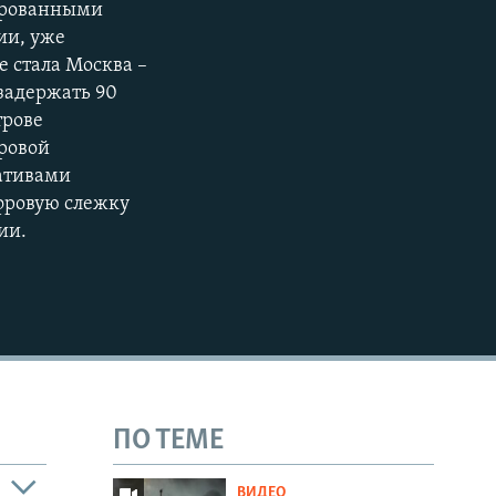
цированными
ии, уже
е стала Москва –
 задержать 90
трове
ровой
404p
иативами
ифровую слежку
ии.
ПО ТЕМЕ
ВИДЕО