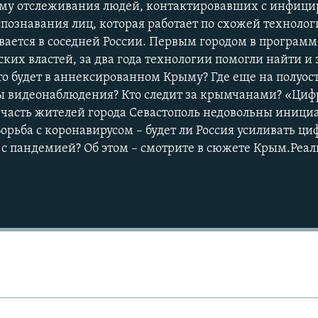
стему отслеживания людей, контактировавших с инфи
спознавания лиц, которая работает по схожей технолог
вается в соседней России. Первым городом в программ
ских властей, за два года технологии помогли найти и
о будет в аннексированном Крыму? Где еще на полуос
ы видеонаблюдения? Кто следит за крымчанами? «Циф
Auto
270p
360p
 часть жителей города Севастополь недовольны иниц
орьба с коронавирусом – будет ли Россия усиливать ц
1080p
 с пандемией? Об этом – смотрите в сюжете Крым.Реал