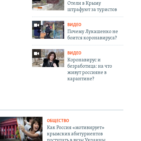
Отели в Крыму
штрафуют за туристов
ВИДЕО
Почему Лукашенко не
боится коронавируса?
ВИДЕО
Коронавирус и
безработица: на что
живут россияне в
карантине?
ОБЩЕСТВО
Как Россия «мотивирует»
крымских абитуриентов
поступать в вузы Украины