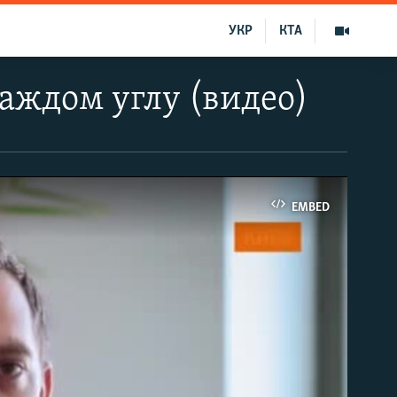
УКР
КТА
каждом углу (видео)
EMBED