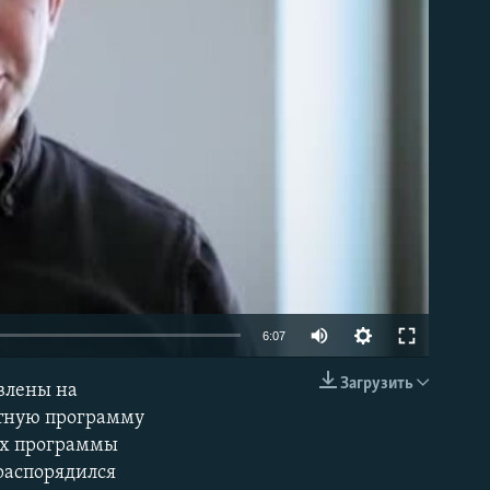
able
Auto
6:07
270p
Загрузить
овлены на
EMBED
360p
отную программу
ах программы
404p
распорядился
1080p