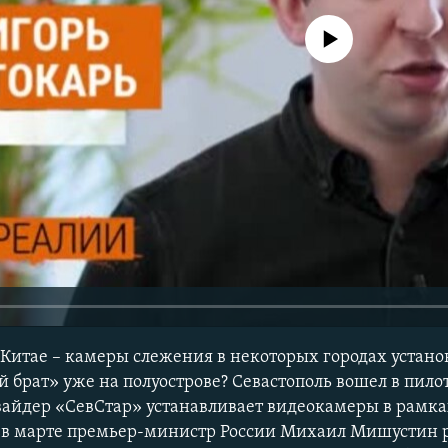
No media source currently avail
в Китае – камеры слежения в некоторых городах устан
й брат» уже на полуострове? Севастополь вошел в пил
вайдер «СевСтар» устанавливает видеокамеры в рамк
, в марте премьер-министр России Михаил Мишустин 