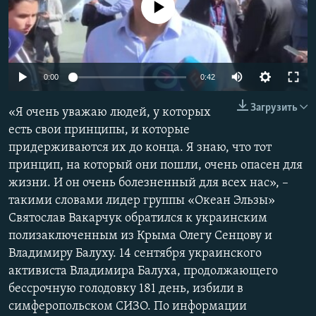
No media source currently available
ПРИСОЕДИНЯЙТЕСЬ!
ПОБЕДИТЕЛЕЙ НЕ СУДЯТ?
КРЫМ.НЕПОКОРЕННЫЙ
ELIFBE
0:00
0:42
УКРАИНСКАЯ ПРОБЛЕМА КРЫМА
Все сайты RFE/RL
Загрузить
«Я очень уважаю людей, у которых
есть свои принципы, и которые
придерживаются их до конца. Я знаю, что тот
принцип, на который они пошли, очень опасен для
жизни. И он очень болезненный для всех нас», –
такими словами лидер группы «Океан Эльзы»
Святослав Вакарчук обратился к украинским
полизаключенным из Крыма Олегу Сенцову и
Владимиру Балуху. 14 сентября украинского
активиста Владимира Балуха, продолжающего
бессрочную голодовку 181 день, избили в
симферопольском СИЗО. По информации