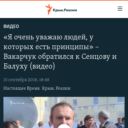
Доступность
ссылки
Вернуться
ВИДЕО
к
НОВОСТИ
«Я очень уважаю людей, у
основному
СПЕЦПРОЕКТЫ
содержанию
которых есть принципы» –
ВОДА
Вернутся
ГРУЗ 200
Вакарчук обратился к Сенцову и
к
ИСТОРИЯ
КАРТА ВОЕННЫХ ОБЪЕКТОВ КРЫМА
главной
Балуху (видео)
ЕЩЕ
11 ЛЕТ ОККУПАЦИИ КРЫМА. 11 ИСТОРИЙ СОПРОТИВЛЕНИЯ
навигации
Вернутся
15 сентября 2018, 18:48
РАДІО СВОБОДА
ИНТЕРАКТИВ
к
Настоящее Время
Крым. Реалии
КАК ОБОЙТИ БЛОКИРОВКУ
ИНФОГРАФИКА
поиску
ТЕЛЕПРОЕКТ КРЫМ.РЕАЛИИ
Українською
СОВЕТЫ ПРАВОЗАЩИТНИКОВ
Qırımtatar
ПРОПАВШИЕ БЕЗ ВЕСТИ