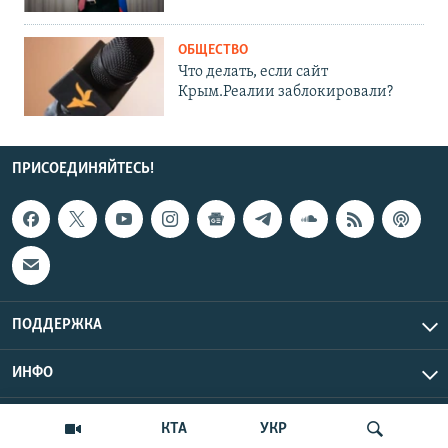
ОБЩЕСТВО
Что делать, если сайт
Крым.Реалии заблокировали?
ПРИСОЕДИНЯЙТЕСЬ!
ПОДДЕРЖКА
ИНФО
UTC+3
Copyright Крым.Реалии, 2026 | Все права защищены.
КТА
УКР