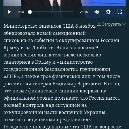
ПРИСОЕДИНЯЙТЕСЬ!
ПОБЕДИТЕЛЕЙ НЕ СУДЯТ?
0:00
25:15
КРЫМ.НЕПОКОРЕННЫЙ
Загрузить
Министерство финансов США 8 ноября
ELIFBE
обнародовало новый санкционный
УКРАИНСКАЯ ПРОБЛЕМА КРЫМА
список из-за событий в оккупированном Россией
Все сайты RFE/RL
Крыму и на Донбассе. В список попали 9
юридических лиц, в том числе несколько
санаториев в Крыму и «министерство
государственной безопасности» группировки
«ЛНР», а также трое физических лиц, в том числе
российский генерал Владимир Зарицкий. Важно,
что новые финансовые санкции впервые на
официальном уровне признают, что Россия имеет
полный контроль над ситуацией на
оккупированной части восточной Украины,
отметил специальный представитель
Государственного департамента США по вопросам