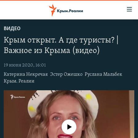
Доступность
ссылки
Вернуться
ВИДЕО
к
НОВОСТИ
Крым открыт. А где туристы? |
основному
СПЕЦПРОЕКТЫ
содержанию
Важное из Крыма (видео)
ВОДА
Вернутся
ГРУЗ 200
к
19 июня 2020, 16:01
ИСТОРИЯ
КАРТА ВОЕННЫХ ОБЪЕКТОВ КРЫМА
главной
Катерина Некречая
Эстер Ожешко
Руслана Мальбек
ЕЩЕ
11 ЛЕТ ОККУПАЦИИ КРЫМА. 11 ИСТОРИЙ СОПРОТИВЛЕНИЯ
навигации
Крым. Реалии
Вернутся
РАДІО СВОБОДА
ИНТЕРАКТИВ
к
КАК ОБОЙТИ БЛОКИРОВКУ
ИНФОГРАФИКА
поиску
ТЕЛЕПРОЕКТ КРЫМ.РЕАЛИИ
Українською
СОВЕТЫ ПРАВОЗАЩИТНИКОВ
Qırımtatar
No media source currently available
ПРОПАВШИЕ БЕЗ ВЕСТИ