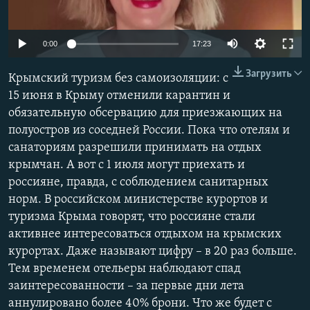
ПРИСОЕДИНЯЙТЕСЬ!
ПОБЕДИТЕЛЕЙ НЕ СУДЯТ?
КРЫМ.НЕПОКОРЕННЫЙ
Auto
0:00
17:23
ELIFBE
270p
Загрузить
Крымский туризм без самоизоляции: с
УКРАИНСКАЯ ПРОБЛЕМА КРЫМА
360p
15 июня в Крыму отменили карантин и
Все сайты RFE/RL
обязательную обсервацию для приезжающих на
480p
Auto
270p
360p
480p
полуостров из соседней России. Пока что отелям и
1080p
санаториям разрешили принимать на отдых
1080p
крымчан. А вот с 1 июля могут приехать и
россияне, правда, с соблюдением санитарных
норм. В российском министерстве курортов и
туризма Крыма говорят, что россияне стали
активнее интересоваться отдыхом на крымских
курортах. Даже называют цифру – в 20 раз больше.
Тем временем отельеры наблюдают спад
заинтересованности – за первые дни лета
аннулировано более 40% брони. Что же будет с