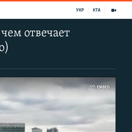
УКР
КТА
и чем отвечает
о)
EMBED