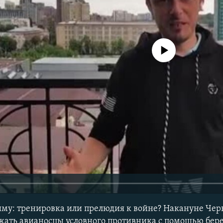
No media source currently avail
ыму: тренировка или прелюдия к войне? Накануне Че
жать авианосцы условного противника с помощью бер