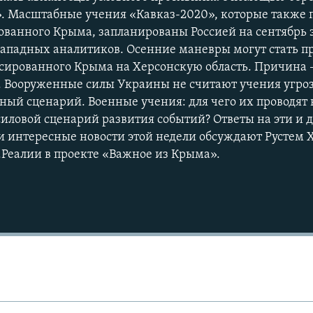
. Масштабные учения «Кавказ-2020», которые также 
ванного Крыма, запланированы Россией на сентябрь эт
западных аналитиков. Осенние маневры могут стать 
сированного Крыма на Херсонскую область. Причина – 
у. Вооруженные силы Украины не считают учения угроз
бный сценарий. Военные учения: для чего их проводят
силовой сценарий развития событий? Ответы на эти и д
 интересные новости этой недели обсуждают Рустем 
Auto
240p
360p
Реалии в проекте «Важное из Крыма».
720p
1080p