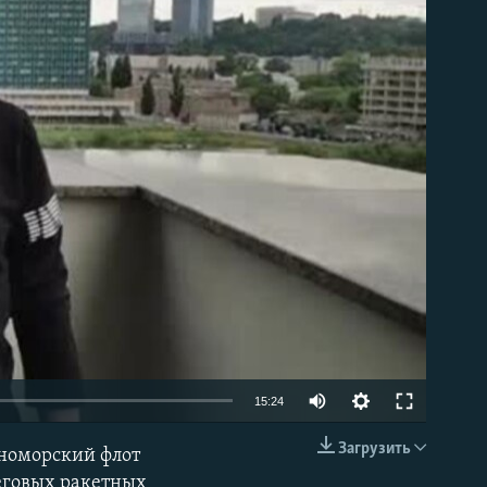
able
Auto
15:24
240p
Загрузить
рноморский флот
EMBED
360p
еговых ракетных