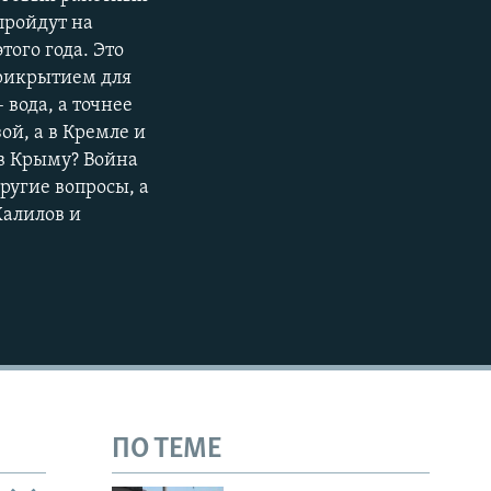
пройдут на
480p
ого года. Это
720p
прикрытием для
1080p
вода, а точнее
ой, а в Кремле и
 в Крыму? Война
ругие вопросы, а
Халилов и
480p
ПО ТЕМЕ