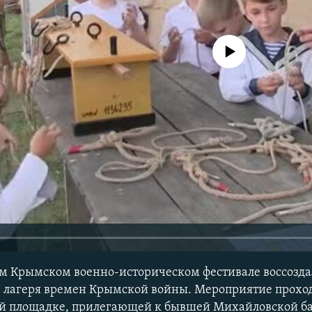
No media source currently avail
ом Крымском военно-историческом фестивале воссозд
 лагеря времен Крымской войны. Мероприятие проходи
й площадке, прилегающей к бывшей Михайловской бат