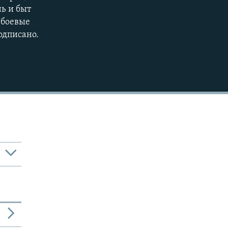
нь и быт
 боевые
одписано.