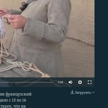
able
3:28
Загрузить
али французский
EMBED
ло с 13 по 16
арее, что на