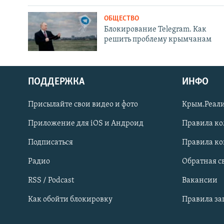
ОБЩЕСТВО
Блокирование Telegram. Как
решить проблему крымчанам
ПОДДЕРЖКА
ИНФО
Українською
Присылайте свои видео и фото
Крым.Реали
Qırımtatar
Приложение для iOS и Андроид
Правила к
Подписаться
Правила к
ПРИСОЕДИНЯЙТЕСЬ!
Радио
Обратная с
RSS / Podcast
Вакансии
Как обойти блокировку
Правила з
Все сайты RFE/RL