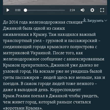
ПРИСОЕДИНЯЙТЕСЬ!
ПОБЕДИТЕЛЕЙ НЕ СУДЯТ?
0:00
2:24
КРЫМ.НЕПОКОРЕННЫЙ
Загрузить
До 2014 года железнодорожная станция
ELIFBE
Джанкой была одной из самых
УКРАИНСКАЯ ПРОБЛЕМА КРЫМА
оживленных в Крыму. Там находился важный
Все сайты RFE/RL
транспортный узел – грузовой и пассажирский –
соединяющий города крымского полуострова с
материковой Украиной. После того, как
железнодорожное сообщение с аннексированным
Крымом прекратилось, Джанкой уже далеко не
узловой город. На вокзале уже не увидишь былой
суеты пассажиров – людей здесь все меньше, как и
поездов. В самом городе людей тоже немного –
даже в выходной день. Корреспондент
Крым.Реалии поехал в Джанкой чтобы увидеть,
чем живет город, который раньше считался
«воротами Крыма».