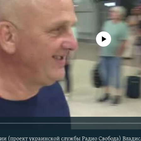
No media source currently avail
и (проект украинской службы Радио Свобода) Владис