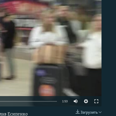
able
Auto
1:53
240p
Загрузить
лав Есипенко
EMBED