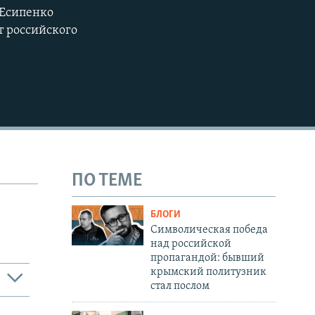
360p
 Есипенко
т российского
480p
720p
1080p
480p
ПО ТЕМЕ
БЛОГИ
Cимволическая победа
над российской
пропагандой: бывший
крымский политузник
стал послом