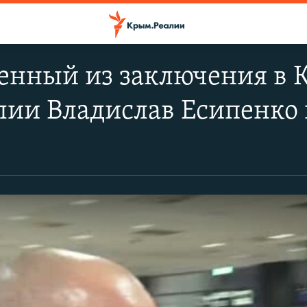
енный из заключения в 
ии Владислав Есипенко 