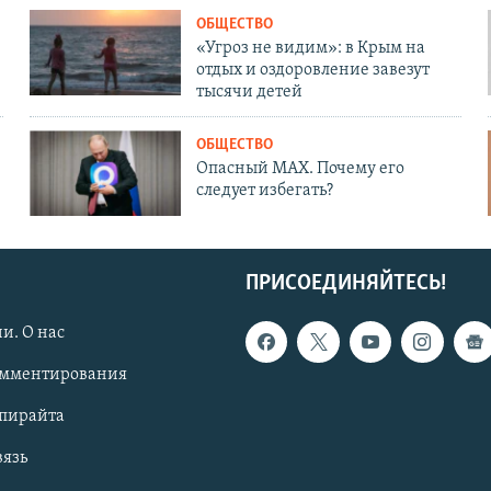
ОБЩЕСТВО
«Угроз не видим»: в Крым на
отдых и оздоровление завезут
тысячи детей
ОБЩЕСТВО
Опасный MAX. Почему его
следует избегать?
ПРИСОЕДИНЯЙТЕСЬ!
и. О нас
омментирования
опирайта
вязь