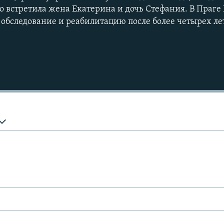
го встретила жена Екатерина и дочь Стефания. В Праге
обследование и реабилитацию после более четырех ле
Auto
240p
360p
720p
1080p