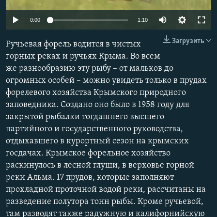
ПРИСОЕДИНЯЙТЕСЬ!
ПОБЕДИТЕЛЕЙ НЕ СУДЯТ?
0:00
1:10
КРЫМ.НЕПОКОРЕННЫЙ
Загрузить
Ручьевая форель водится в чистых
ELIFBE
горных реках и ручьях Крыма. Во всем
УКРАИНСКАЯ ПРОБЛЕМА КРЫМА
же разнообразию эту рыбу – от мальков до
Все сайты RFE/RL
огромных особей – можно увидеть только в прудах
форелевого хозяйства Крымского природного
заповедника. Создано оно было в 1958 году для
закрытой рыбалки тогдашнего высшего
партийного и государственного руководства,
отдыхавшего в курортный сезон на крымских
госдачах. Крымское форельное хозяйство
раскинулось в лесной глуши, в верховье горной
реки Альма. 17 прудов, которые заполняют
прохладной проточной водой реки, рассчитаны на
разведение полутора тонн рыбы. Кроме ручьевой,
там разводят также радужную и калифорнийскую