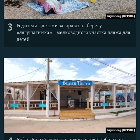
3
Родители с детьми загорают на берегу
«лягушатника» – мелководного участка пляжа для
детей
Кафе «Белый парус» на пляже парка Победы не