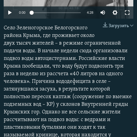
ПРИСОЕДИНЯЙТЕСЬ!
ПОБЕДИТЕЛЕЙ НЕ СУДЯТ?
Auto
0:00
4:28
КРЫМ.НЕПОКОРЕННЫЙ
240p
Загрузить
Село Зеленогорское Белогорского
ELIFBE
360p
района Крыма, где проживает около
УКРАИНСКАЯ ПРОБЛЕМА КРЫМА
двух тысяч жителей – в режиме ограниченной
480p
Все сайты RFE/RL
Auto
240p
360p
480p
подачи воды. В начале недели сюда организовали
720p
подвоз воды автоцистернами. Российские власти
720p
1080p
1080p
Крыма пообещали, что воду будут подвозить три
раза в неделю из рассчета «40 литров на одного
человека». Причина вододефицита в селе –
затянувшаяся засуха, в результате которой
полностью пересох каптаж (сооружение по выемке
подземных вод – КР) у склонов Внутренней гряды
Крымских гор. Однако не все сельские жители
рассчитывают на подвоз воды: с ведрами и
пластиковыми бутылями они ходят к так
называемой кринице, которая находится у