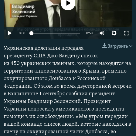
No media source currently available
ПРИСОЕДИНЯЙТЕСЬ!
ПОБЕДИТЕЛЕЙ НЕ СУДЯТ?
КРЫМ.НЕПОКОРЕННЫЙ
ELIFBE
0:00
0:59
УКРАИНСКАЯ ПРОБЛЕМА КРЫМА
Все сайты RFE/RL
Загрузить
Украинская делегация передала
президенту США Джо Байдену список
из 450 украинских пленных, которые находятся на
территории аннексированного Крыма, временно
оккупированного Донбасса и Российской
Федерации. Об этом во время двусторонней встречи
в Вашингтоне 1 сентября сообщил президент
Украины Владимир Зеленский. Президент
Украины попросил у американского президента
помощи в их освобождении. «Мы утром передали
вашей команде список людей, которые находятся в
плену на оккупированной части Донбасса, во