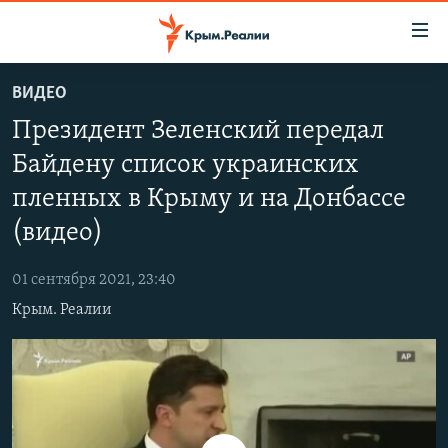
Доступность
ссылки
Вернуться
ВИДЕО
к
НОВОСТИ
Президент Зеленский передал
основному
СПЕЦПРОЕКТЫ
содержанию
Байдену список украинских
ВОДА
Вернутся
ГРУЗ 200
пленных в Крыму и на Донбассе
к
ИСТОРИЯ
КАРТА ВОЕННЫХ ОБЪЕКТОВ КРЫМА
главной
(видео)
ЕЩЕ
11 ЛЕТ ОККУПАЦИИ КРЫМА. 11 ИСТОРИЙ СОПРОТИВЛЕНИЯ
навигации
Вернутся
01 сентября 2021, 23:40
РАДІО СВОБОДА
ИНТЕРАКТИВ
к
Крым. Реалии
КАК ОБОЙТИ БЛОКИРОВКУ
ИНФОГРАФИКА
поиску
ТЕЛЕПРОЕКТ КРЫМ.РЕАЛИИ
Українською
СОВЕТЫ ПРАВОЗАЩИТНИКОВ
Qırımtatar
ПРОПАВШИЕ БЕЗ ВЕСТИ