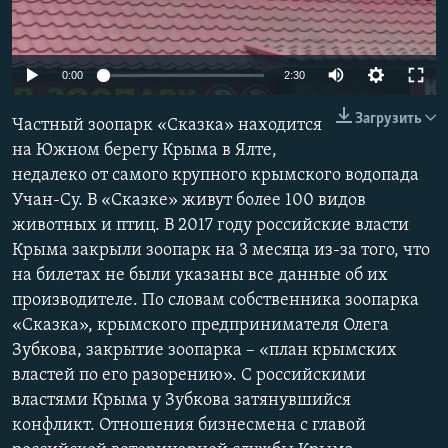
ПРИСОЕДИНЯЙТЕСЬ!
ПОБЕДИТЕЛЕЙ НЕ СУДЯТ?
КРЫМ.НЕПОКОРЕННЫЙ
0:00
2:30
ELIFBE
Загрузить
Частный зоопарк «Сказка» находится
УКРАИНСКАЯ ПРОБЛЕМА КРЫМА
на Южном берегу Крыма в Ялте,
Все сайты RFE/RL
недалеко от самого крупного крымского водопада
Учан-Су. В «Сказке» живут более 100 видов
животных и птиц. В 2017 году российские власти
Крыма закрыли зоопарк на 3 месяца из-за того, что
на билетах не были указаны все данные об их
производителе. По словам собственника зоопарка
«Сказка», крымского предпринимателя Олега
Зубкова, закрытие зоопарка – «план крымских
властей по его разорению». С российскими
властями Крыма у Зубкова затянувшийся
конфликт. Отношения бизнесмена с главой