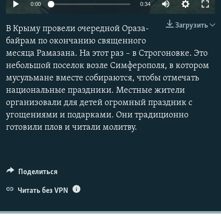
0:00
0:34
ПРИСОЕДИНЯЙТЕСЬ!
ПОБЕДИТЕЛЕЙ НЕ СУДЯТ?
Загрузить
КРЫМ.НЕПОКОРЕННЫЙ
В Крыму провели очередной Ораза-
байрам по окончанию священного
ELIFBE
месяца Рамазана. На этот раз – в Строгоновке. Это
УКРАИНСКАЯ ПРОБЛЕМА КРЫМА
небольшой поселок возле Симферополя, в котором
Все сайты RFE/RL
мусульмане вместе собираются, чтобы отмечать
национальные праздники. Местные жители
организовали для детей огромный праздник с
угощениями и подарками. Они традиционно
готовили плов и читали молитву.
Поделиться
Читать без VPN