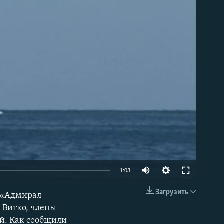
able
1:03
Загрузить
и «Адмирал
EMBED
 Витко, члены
й. Как сообщили