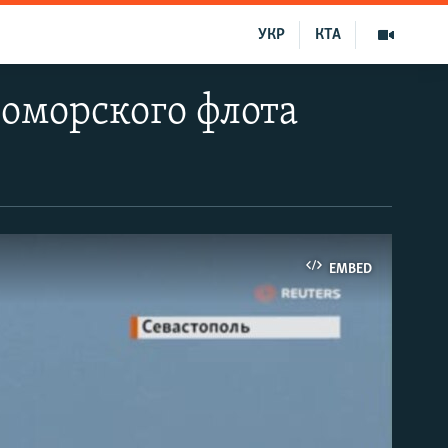
УКР
КТА
номорского флота
EMBED