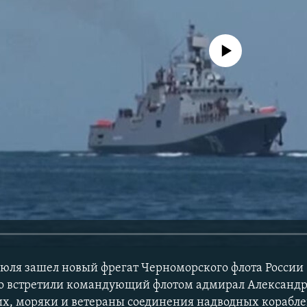
No media source currently avail
 июля зашел новый фрегат Черноморского флота Росси
го встретили командующий флотом адмирал Александр
х, моряки и ветераны соединения надводных корабле