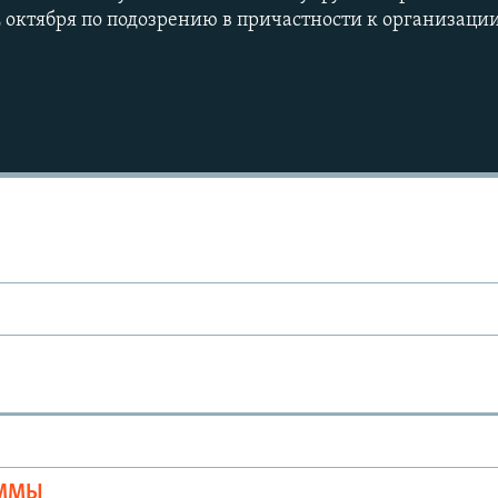
 октября по подозрению в причастности к организации
Ы
АММЫ