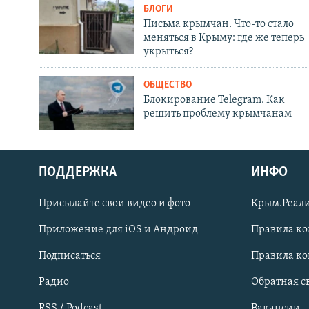
БЛОГИ
Письма крымчан. Что-то стало
меняться в Крыму: где же теперь
укрыться?
ОБЩЕСТВО
Блокирование Telegram. Как
решить проблему крымчанам
ПОДДЕРЖКА
ИНФО
Українською
Присылайте свои видео и фото
Крым.Реали
Qırımtatar
Приложение для iOS и Андроид
Правила к
Подписаться
Правила к
ПРИСОЕДИНЯЙТЕСЬ!
Радио
Обратная с
RSS / Podcast
Вакансии