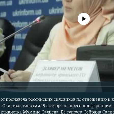
No media source currently avail
 от произвола российских силовиков по отношению к
 С такими словами 19 октября на пресс-конференции 
ктивистка Мумине Салиева. Ее супруга Сейрана Сали