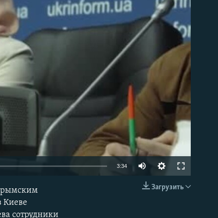
able
3:34
Загрузить
 крымским
EMBED
в Киеве
ева сотрудники