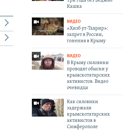
Три года без Веджие
Кашка
ВИДЕО
«Хизб ут-Тахрир»:
запрет в России,
гонения в Крыму
ВИДЕО
В Крыму силовики
проводят обыски у
крымскотатарских
активистов. Видео
очевидца
Как силовики
задержали
крымскотатарских
активистов в
Симферополе