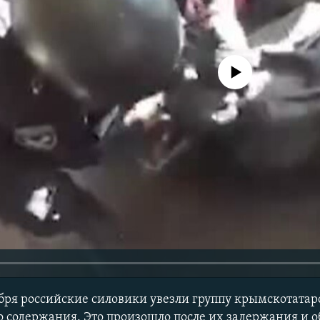
No media source currently avail
бря российские силовики увезли группу крымскотатар
о содержания. Это произошло после их задержания и 