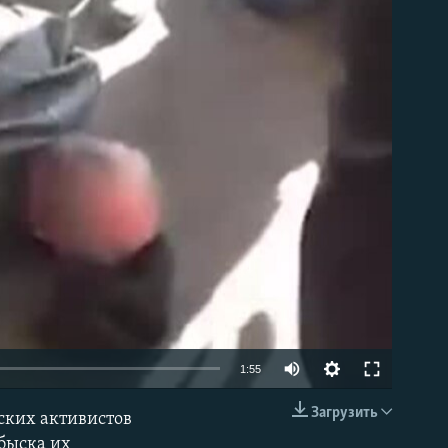
able
1:55
Загрузить
ских активистов
EMBED
обыска их