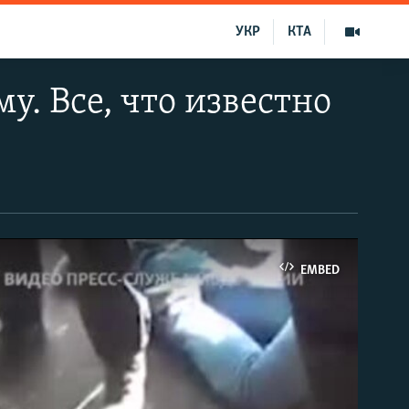
УКР
КТА
у. Все, что известно
EMBED