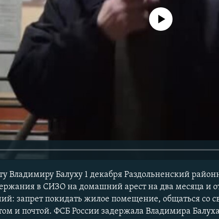
No media source currently avail
у Владимиру Балуху 1 декабря Раздольненский район
держания в СИЗО на домашний арест на два месяца и от
ний: запрет покидать жилое помещение, общаться со с
том и почтой. ФСБ России задержала Владимира Балуха