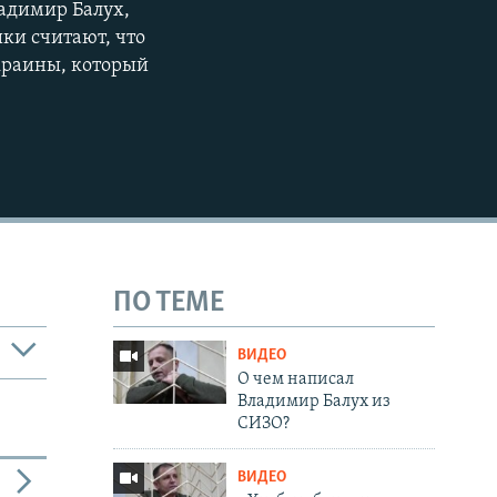
ладимир Балух,
ки считают, что
Украины, который
ПО ТЕМЕ
ВИДЕО
О чем написал
Владимир Балух из
СИЗО?
ВИДЕО