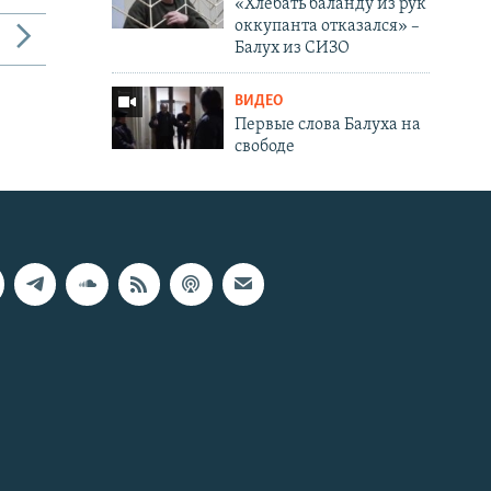
«Хлебать баланду из рук
оккупанта отказался» –
Балух из СИЗО
ВИДЕО
Первые слова Балуха на
свободе