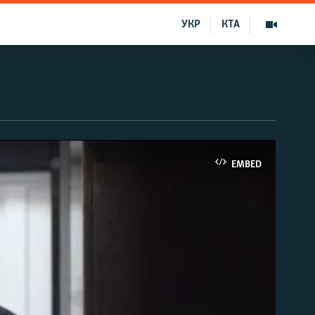
УКР
КТА
EMBED