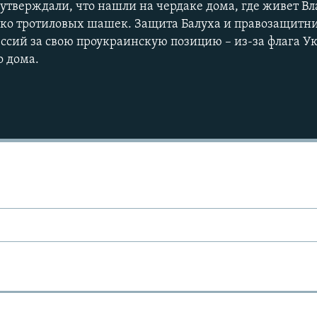
 утверждали, что нашли на чердаке дома, где живет В
ько тротиловых шашек. Защита Балуха и правозащитни
ессий за свою проукраинскую позицию – из-за флага 
о дома.
Ы