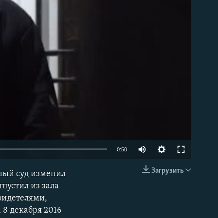
able
0:50
Загрузить
ный суд изменил
EMBED
пустил из зала
видетелями,
 8 декабря 2016