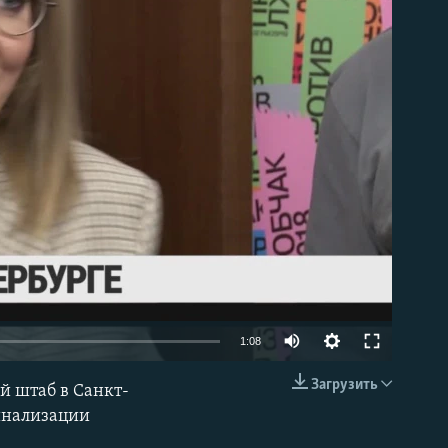
able
1:08
Загрузить
й штаб в Санкт-
EMBED
минализации