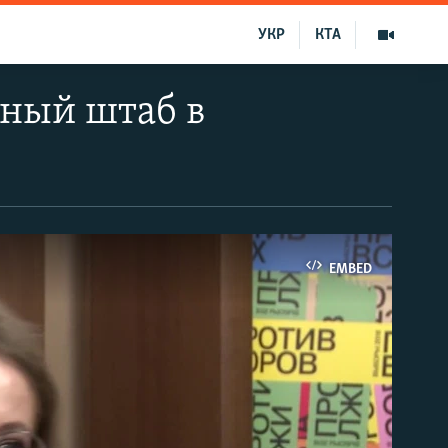
УКР
КТА
рный штаб в
EMBED