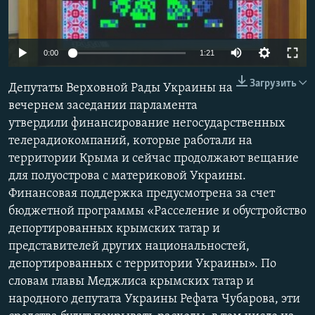
ПРИСОЕДИНЯЙТЕСЬ!
ПОБЕДИТЕЛЕЙ НЕ СУДЯТ?
КРЫМ.НЕПОКОРЕННЫЙ
0:00
1:21
ELIFBE
Загрузить
Депутаты Верховной Рады Украины на
УКРАИНСКАЯ ПРОБЛЕМА КРЫМА
вечернем заседании парламента
Все сайты RFE/RL
утвердили финансирование негосударственных
телерадиокомпаний, которые работали на
территории Крыма и сейчас продолжают вещание
для полуострова с материковой Украины.
Финансовая поддержка предусмотрена за счет
бюджетной программы «Расселение и обустройство
депортированных крымских татар и
представителей других национальностей,
депортированных с территории Украины». По
словам главы Меджлиса крымских татар и
народного депутата Украины Рефата Чубарова, эти