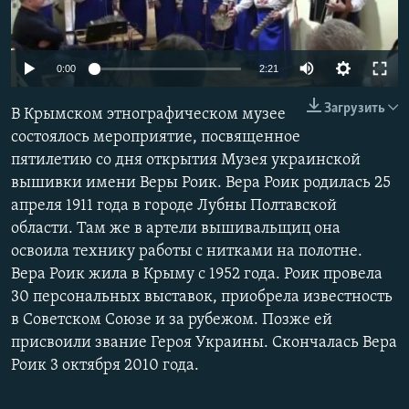
ПРИСОЕДИНЯЙТЕСЬ!
ПОБЕДИТЕЛЕЙ НЕ СУДЯТ?
КРЫМ.НЕПОКОРЕННЫЙ
0:00
2:21
ELIFBE
Загрузить
В Крымском этнографическом музее
УКРАИНСКАЯ ПРОБЛЕМА КРЫМА
состоялось мероприятие, посвященное
Все сайты RFE/RL
пятилетию со дня открытия Музея украинской
вышивки имени Веры Роик. Вера Роик родилась 25
апреля 1911 года в городе Лубны Полтавской
области. Там же в артели вышивальщиц она
освоила технику работы с нитками на полотне.
Вера Роик жила в Крыму с 1952 года. Роик провела
30 персональных выставок, приобрела известность
в Советском Союзе и за рубежом. Позже ей
присвоили звание Героя Украины. Скончалась Вера
Роик 3 октября 2010 года.