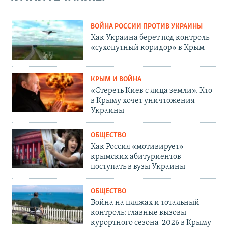
ВОЙНА РОССИИ ПРОТИВ УКРАИНЫ
Как Украина берет под контроль
«сухопутный коридор» в Крым
КРЫМ И ВОЙНА
«Стереть Киев с лица земли». Кто
в Крыму хочет уничтожения
Украины
ОБЩЕСТВО
Как Россия «мотивирует»
крымских абитуриентов
поступать в вузы Украины
ОБЩЕСТВО
Война на пляжах и тотальный
контроль: главные вызовы
курортного сезона-2026 в Крыму