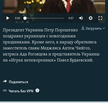
ПРИСОЕДИНЯЙТЕСЬ!
ПОБЕДИТЕЛЕЙ НЕ СУДЯТ?
КРЫМ.НЕПОКОРЕННЫЙ
0:00
4:57
ELIFBE
Загрузить
Президент Украины Петр Порошенко
УКРАИНСКАЯ ПРОБЛЕМА КРЫМА
поздравил украинцев с новогодними
Все сайты RFE/RL
праздниками. Кроме него, к народу обратились
заместитель главы Меджлиса Ахтем Чийгоз,
актриса Ада Роговцева и представитель Украины
на «Играх непокоренных» Павел Будаевский.
Поделиться
Читать без VPN