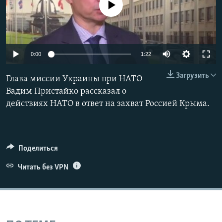
No media source currently available
ПРИСОЕДИНЯЙТЕСЬ!
ПОБЕДИТЕЛЕЙ НЕ СУДЯТ?
КРЫМ.НЕПОКОРЕННЫЙ
ELIFBE
0:00
1:22
УКРАИНСКАЯ ПРОБЛЕМА КРЫМА
Все сайты RFE/RL
Загрузить
Глава миссии Украины при НАТО
Вадим Пристайко рассказал о
действиях НАТО в ответ на захват Россией Крыма.
Поделиться
Читать без VPN